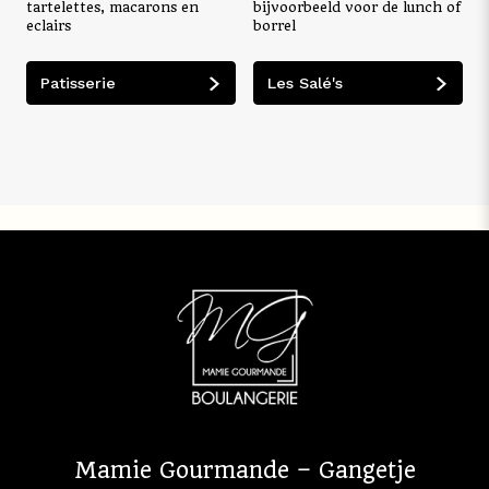
tartelettes, macarons en
bijvoorbeeld voor de lunch of
eclairs
borrel
Patisserie
Les Salé's
Mamie Gourmande – Gangetje