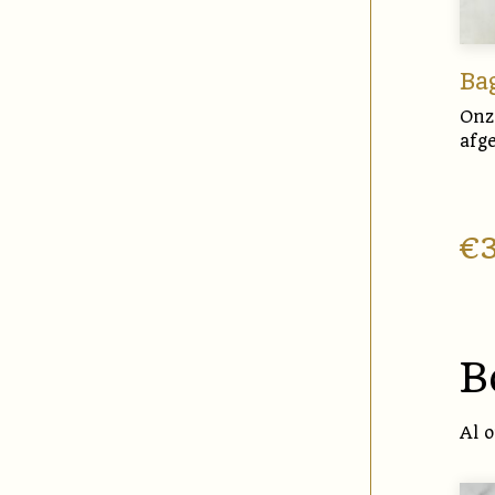
Ba
Onz
afg
€
B
Al 