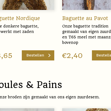
guette Nordique
Baguette au Pavot
e donkere baguette,
Onze baguette tradition
ewerkt met zaden
gemaakt van eigen zuur
en T65 meel met maanz
bovenop
3,65
€
2,40
Bestellen
Bestell
oules & Pains
onze broden zijn gemaakt van ons eigen zuurdesem.