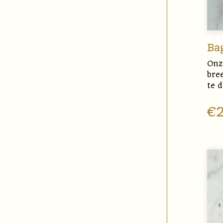
Ba
Onze
bre
te d
€