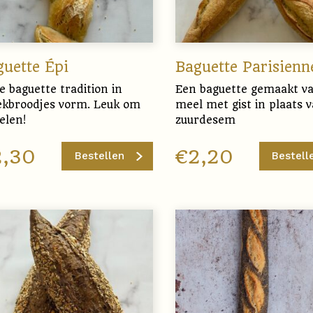
guette Épi
Baguette Parisienn
 baguette tradition in
Een baguette gemaakt v
ekbroodjes vorm. Leuk om
meel met gist in plaats 
elen!
zuurdesem
2,30
€
2,20
Bestellen
Bestell