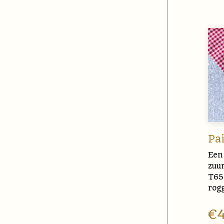
Pa
Een 
zuu
T65
rog
€