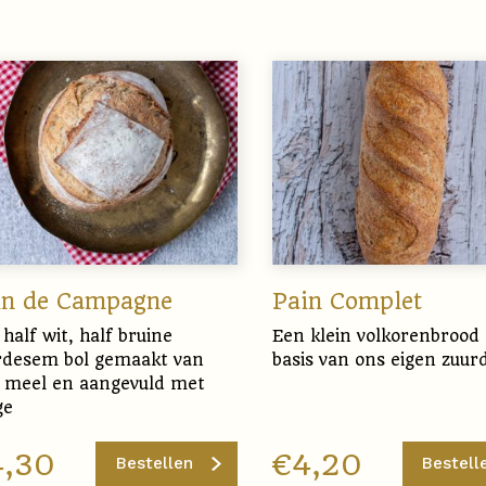
in de Campagne
Pain Complet
half wit, half bruine
Een klein volkorenbrood
rdesem bol gemaakt van
basis van ons eigen zuu
 meel en aangevuld met
ge
4,30
€
4,20
Bestellen
Bestell