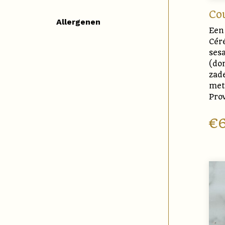
Co
Allergenen
Een
Cér
ses
(do
zad
met
Pro
€