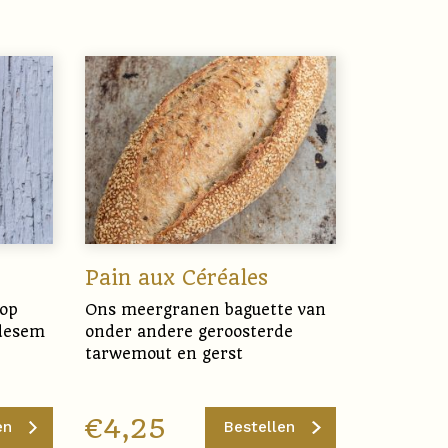
Pain aux Céréales
 op
Ons meergranen baguette van
rdesem
onder andere geroosterde
tarwemout en gerst
€
4,25
en
Bestellen