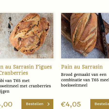
n au Sarrasin Figues
Pain au Sarrasin
Cranberries
Brood gemaakt van een
combinatie van T65 mee
bi van T65 met
boekweitmeel
kweitmeel met cranberries
ijgen
4,00
€
4,05
Bestellen
Bestell