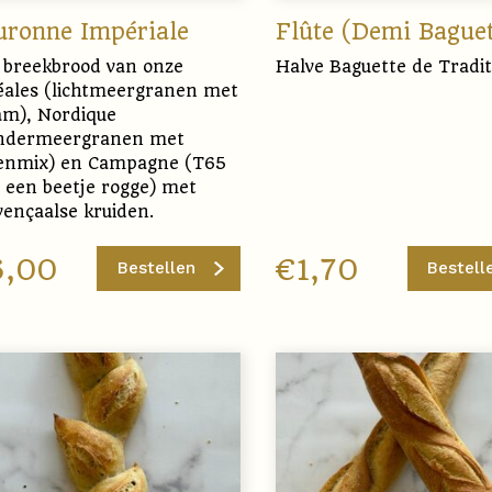
uronne Impériale
Flûte (Demi Baguet
 breekbrood van onze
Halve Baguette de Tradit
éales (lichtmeergranen met
am), Nordique
ndermeergranen met
enmix) en Campagne (T65
 een beetje rogge) met
vençaalse kruiden.
6,00
€
1,70
Bestellen
Bestell