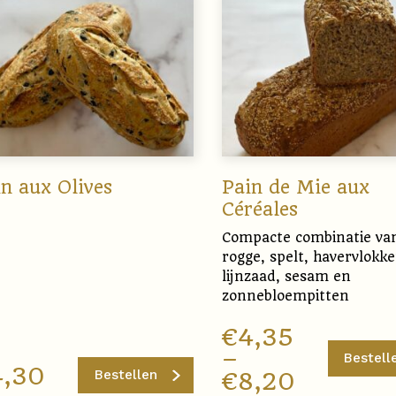
n aux Olives
Pain de Mie aux
Céréales
Compacte combinatie va
rogge, spelt, havervlokke
lijnzaad, sesam en
zonnebloempitten
€
4,35
–
Bestell
4,30
Bestellen
€
8,20