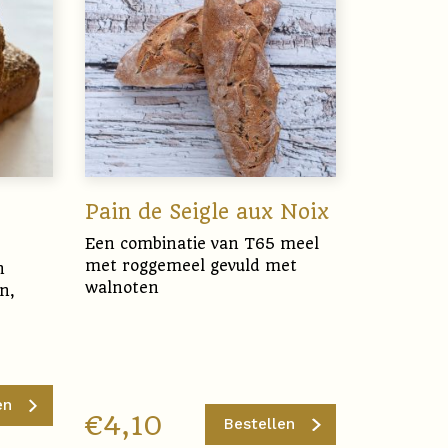
Pain de Seigle aux Noix
Een combinatie van T65 meel
met roggemeel gevuld met
n
walnoten
n,
en
€
4,10
Bestellen