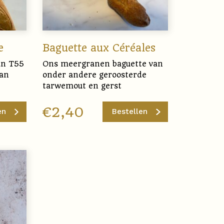
e
Baguette aux Céréales
an T55
Ons meergranen baguette van
van
onder andere geroosterde
tarwemout en gerst
€
2,40
en
Bestellen