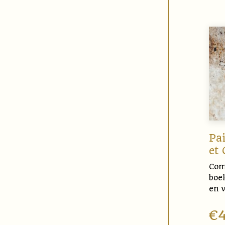
Pai
et 
Com
boe
en v
€