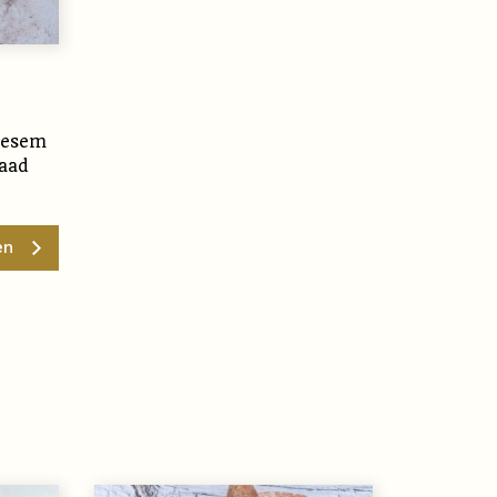
desem
aad
en