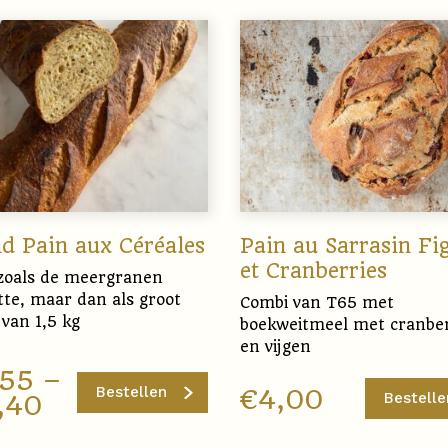
d Pain aux Céréales
Pain au Sarrasin Fi
et Cranberries
zoals de meergranen
tte, maar dan als groot
Combi van T65 met
van 1,5 kg
boekweitmeel met cranber
en vijgen
,55
–
Bestellen
€
4,00
Bestelle
,40