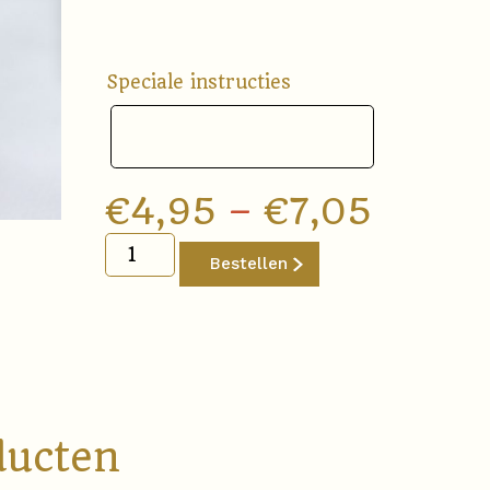
Speciale instructies
Madeleines
€
4,95
–
€
7,05
Natures
aantal
Bestellen
ducten