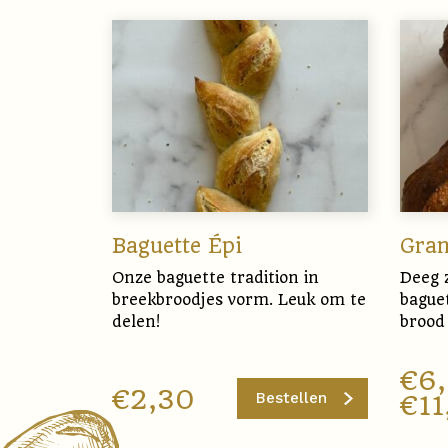
Baguette Épi
Gran
Onze baguette tradition in
Deeg 
breekbroodjes vorm. Leuk om te
bague
delen!
brood 
€
6
€
2,30
Bestellen
€
11