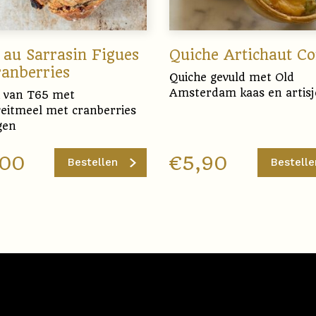
 au Sarrasin Figues
Quiche Artichaut C
ranberries
Quiche gevuld met Old
Amsterdam kaas en artisj
 van T65 met
eitmeel met cranberries
gen
,00
€
5,90
Bestellen
Bestelle