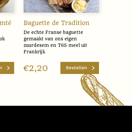
omté
Baguette de Tradition
De echte Franse baguette
ok
gemaakt van ons eigen
zuurdesem en T65 meel uit
Frankrijk
€
2,20
n
Bestellen