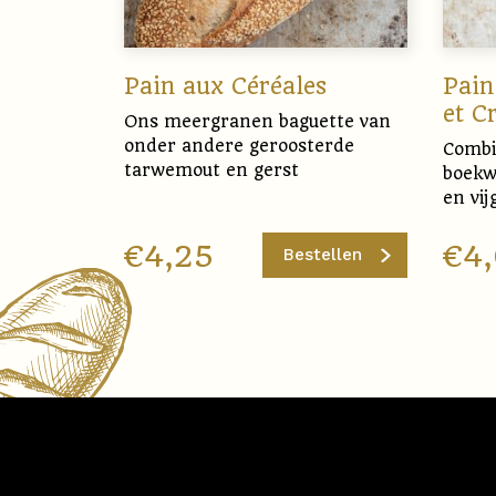
Pain aux Céréales
Pain
et C
Ons meergranen baguette van
onder andere geroosterde
Combi
tarwemout en gerst
boekw
en vij
€
4,25
€
4
Bestellen