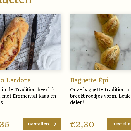
o Lardons
Baguette Épi
in de Tradition heerlijk
Onze baguette tradition in
d met Emmental kaas en
breekbroodjes vorm. Leuk
es
delen!
,35
€
2,30
Bestellen
Bestelle