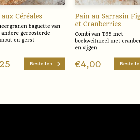
 aux Céréales
Pain au Sarrasin Fi
et Cranberries
eergranen baguette van
 andere geroosterde
Combi van T65 met
mout en gerst
boekweitmeel met cranber
en vijgen
,25
€
4,00
Bestellen
Bestelle