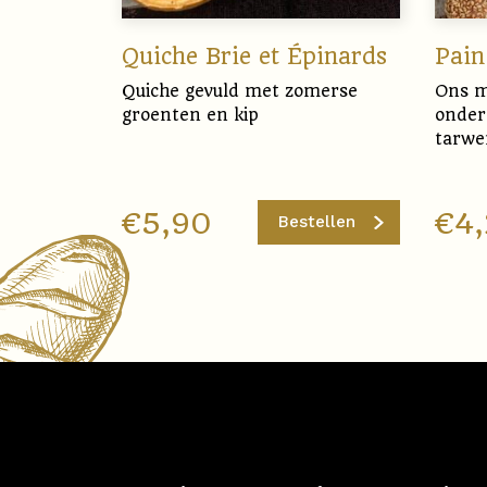
Quiche Brie et Épinards
Pain
Quiche gevuld met zomerse
Ons m
groenten en kip
onder
tarwe
€
5,90
€
4
Bestellen