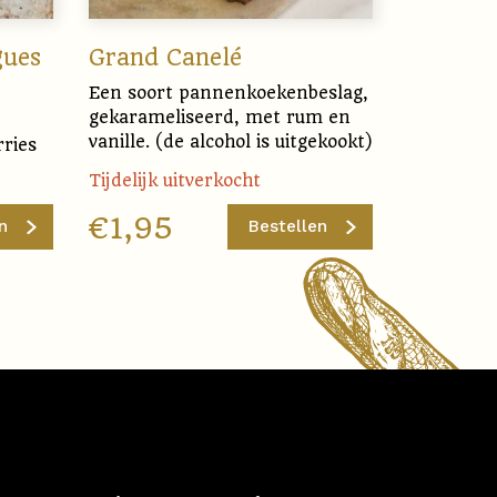
gues
Grand Canelé
Een soort pannenkoekenbeslag,
gekarameliseerd, met rum en
vanille. (de alcohol is uitgekookt)
ries
Tijdelijk uitverkocht
€
1,95
n
Bestellen