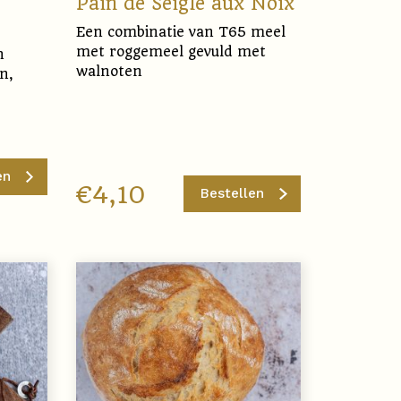
Pain de Seigle aux Noix
Een combinatie van T65 meel
met roggemeel gevuld met
n
walnoten
n,
en
€
4,10
Bestellen