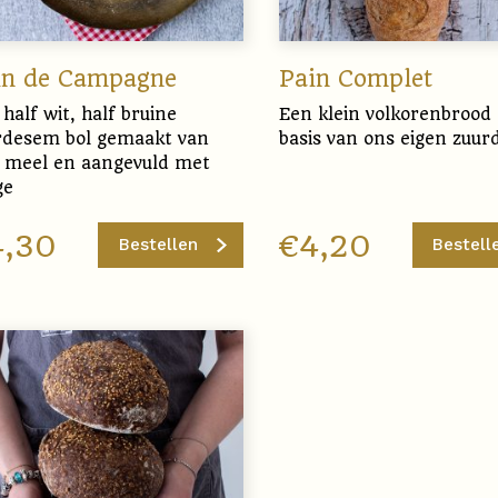
in de Campagne
Pain Complet
half wit, half bruine
Een klein volkorenbrood
rdesem bol gemaakt van
basis van ons eigen zuu
 meel en aangevuld met
ge
4,30
€
4,20
Bestellen
Bestell