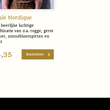
ule Nordique
heerlijke luchtige
inatie van o.a. rogge, gerst
aver, zonnebloempitten en
t
4,35
Bestellen