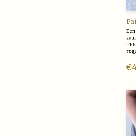
Pa
Een 
zuu
T65
rog
€