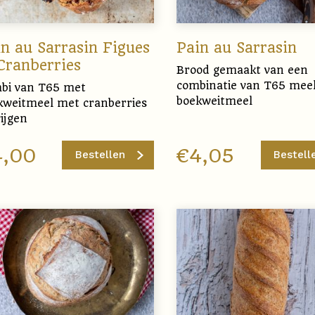
n au Sarrasin Figues
Pain au Sarrasin
Cranberries
Brood gemaakt van een
combinatie van T65 mee
bi van T65 met
boekweitmeel
kweitmeel met cranberries
ijgen
4,00
€
4,05
Bestellen
Bestell