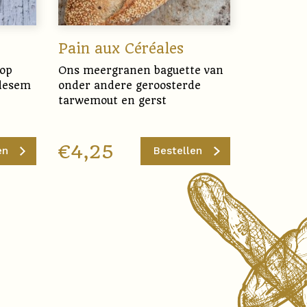
Pain aux Céréales
 op
Ons meergranen baguette van
rdesem
onder andere geroosterde
tarwemout en gerst
€
4,25
en
Bestellen