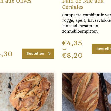
n aux Olives
Pain de Mie aux
Céréales
Compacte combinatie va
rogge, spelt, havervlokke
lijnzaad, sesam en
zonnebloempitten
€
4,35
–
Bestell
4,30
Bestellen
€
8,20