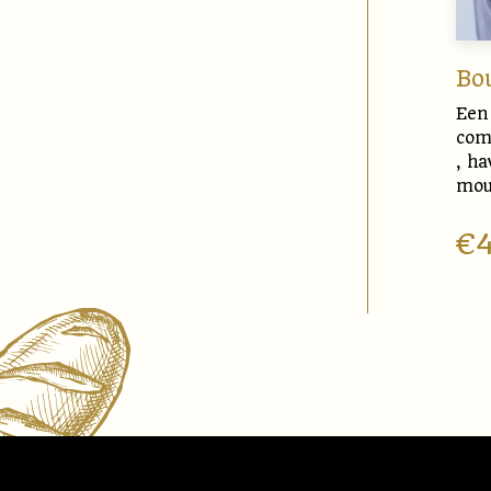
Bo
Een 
comb
, h
mou
€