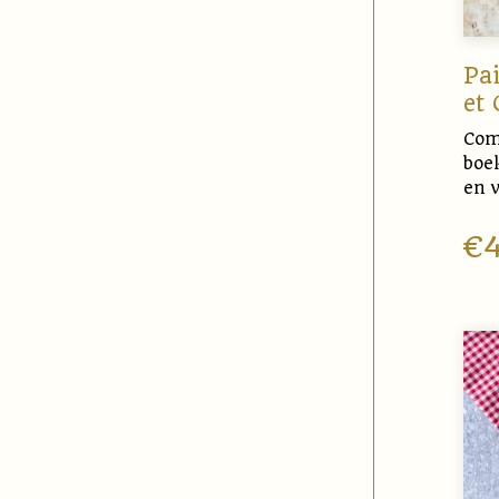
Pai
et 
Com
boe
en v
€